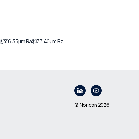
35µm Ra和33.40µm Rz
© Norican 2026