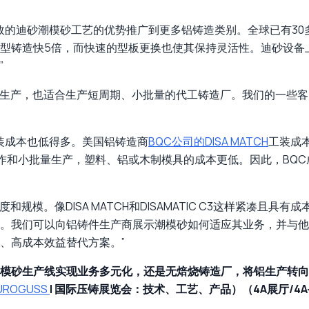
超高效的迪砂潮模砂工艺的优势推广到更多铝铸造类别。全球已有3
型铸造快5倍，而快速的型板更换也使其保持灵活性。迪砂设备
”
批量生产，也适合生产短周期、小批量的代工铸造厂。我们的一些客
工装成本也低得多。美国铝铸造商
BQC公司的DISA MATCH
工装成
作和小批量生产，塑料、铝或木制模具的成本更低。因此，BQ
度和规模。像DISA MATCH和DISAMATIC C3这样紧凑且
。我们可以向铝铸件生产商展示潮模砂如何适应其业务，并与他
、高成本效益替代方案。”
模砂生产线实现业务多元化，还是无焙烧铸造厂，将铝生产转向
UROGUSS
| 国际压铸展览会：技术、工艺、产品）（4A展厅/4A