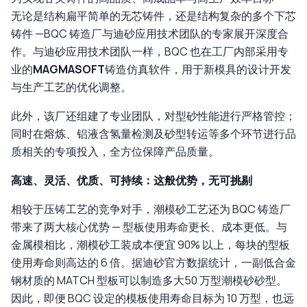
无论是结构扁平简单的无芯铸件，还是结构复杂的多个下芯
铸件 —BQC 铸造厂与迪砂应用技术团队的专家展开深度合
作。与迪砂应用技术团队一样，BQC 也在工厂内部采用专
业的
MAGMASOFT
铸造仿真软件，用于新模具的设计开发
与生产工艺的优化调整。
此外，该厂还组建了专业团队，对型砂性能进行严格管控；
同时在熔炼、铝液含氢量检测及砂型转运等多个环节进行品
质相关的专项投入，全方位保障产品质量。
高速、灵活、优质、可持续：这般优势，无可挑剔
相较于压铸工艺的竞争对手，潮模砂工艺还为 BQC 铸造厂
带来了两大核心优势 — 型板使用寿命更长、成本更低。与
金属模相比，潮模砂工装成本便宜 90% 以上，每块的型板
使用寿命则高达的 6 倍。据迪砂官方数据统计，一副低合金
钢材质的 MATCH 型板可以制造多大50 万型潮模砂砂型。
因此，即便 BQC 设定的模板使用寿命目标为 10 万型，也远